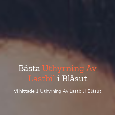
Bästa
Uthyrning Av
Lastbil
i Blåsut
Vi hittade 1 Uthyrning Av Lastbil i Blåsut