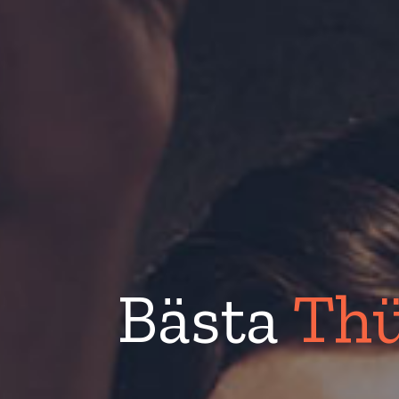
Bästa
Thü