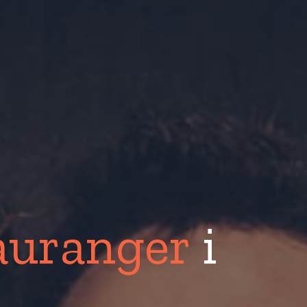
auranger
i