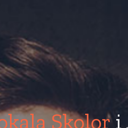
okala Skolor
i