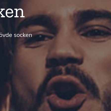
ken
kövde socken