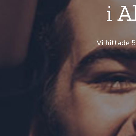
i 
Vi hittade 