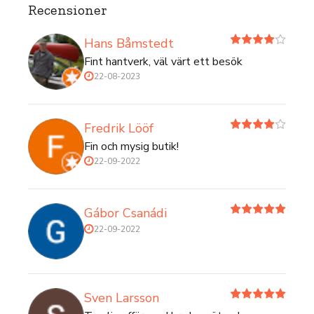
Recensioner
Hans Båmstedt
Fint hantverk, väl värt ett besök
22-08-2023
Fredrik Lööf
Fin och mysig butik!
22-09-2022
Gábor Csanádi
22-09-2022
Sven Larsson